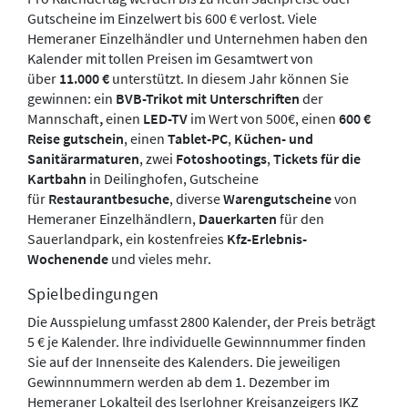
Gutscheine im Einzelwert bis 600 € verlost. Viele
Hemeraner Einzelhändler und Unternehmen haben den
Kalender mit tollen Preisen im Gesamtwert von
über
11.000 €
unterstützt. In diesem Jahr können Sie
gewinnen: ein
BVB-Trikot mit Unterschriften
der
Mannschaft
,
einen
LED-TV
im Wert von 500€, einen
600 €
Reise gutschein
, einen
Tablet-PC
,
Küchen- und
Sanitärarmaturen
, zwei
Fotoshootings
,
Tickets für die
Kartbahn
in Deilinghofen, Gutscheine
für
Restaurantbesuche
, diverse
Warengutscheine
von
Hemeraner Einzelhändlern,
Dauerkarten
für den
Sauerlandpark, ein kostenfreies
Kfz-Erlebnis-
Wochenende
und vieles mehr.
Spielbedingungen
Die Ausspielung umfasst 2800 Kalender, der Preis beträgt
5 € je Kalender. lhre individuelle Gewinnnummer finden
Sie auf der Innenseite des Kalenders. Die jeweiligen
Gewinnnummern werden ab dem 1. Dezember im
Hemeraner Lokalteil des lserlohner Kreisanzeigers IKZ