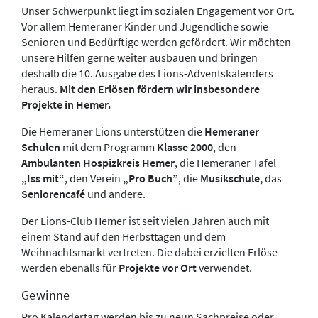
Unser Schwerpunkt liegt im sozialen Engagement vor Ort.
Vor allem Hemeraner Kinder und Jugendliche sowie
Senioren und Bedürftige werden gefördert. Wir möchten
unsere Hilfen gerne weiter ausbauen und bringen
deshalb die 10. Ausgabe des Lions-Adventskalenders
heraus.
Mit den Erlösen fördern wir insbesondere
Projekte in Hemer.
Die Hemeraner Lions unterstützen die
Hemeraner
Schulen
mit dem Programm
Klasse 2000
, den
Ambulanten Hospizkreis Hemer
, die Hemeraner Tafel
„Iss mit“
, den Verein
„Pro Buch”
, die
Musikschule,
das
Seniorencafé
und andere.
Der Lions-Club Hemer ist seit vielen Jahren auch mit
einem Stand auf den Herbsttagen und dem
Weihnachtsmarkt vertreten. Die dabei erzielten Erlöse
werden ebenalls für
Projekte vor Ort
verwendet.
Gewinne
Pro Kalendertag werden bis zu neun Sachpreise oder